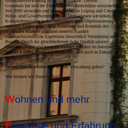
Immobilienverwaltung ist Vertrauenssache. Diesem
Grundsatz hat sich die Firma LE-Wert-Immobilien verschrieben.
Seit 2009 verwalten und vermieten wir in Leipzig und Chemnitz
Wohn- und Gewerbeimmobilien. Dabei können wir neben der
Komplettbetreuung in der Verwaltung auch Objektsanierungen
anbieten. Unsere langjährige Erfahrung und Kenntnis des
regionalen Marktes garantiert unseren Kunden
überdurchschnittliche Ergebnisse hinsichtlich Vermietung und
Rendite. Durch die gleichbleibende hohe Qualität unserer
Dienstleistungen und kostenbewusstes Arbeiten im Interesse
unserer Kunden tragen wir Sorge, dass dies auch in Zukunft so
bleibt.
Sie möchten Ihre Immobilie in gute Verwaltung geben?
Wie können wir Ihnen helfen?
W
ohnen und mehr
E
xpertise und Erfahrung