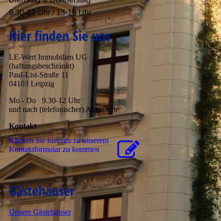
9.30-12 Uhr / 13-15 Uhr
Hier finden Sie uns
LE-Wert Immobilien UG
(haftungsbeschränkt)
Paul-List-Straße 11
04103 Leipzig
Mo - Do 9.30-12 Uhr
und nach (telefonischer) Absprache
Kontakt
Klicken Sie hier um zu unserem
Kon­takt­for­mu­lar zu kommen
Gästehäuser
Unsere Gästehäuser