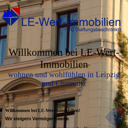
Willkommen bei LE-Wert-
Immobilien
wohnen und wohlfühlen in Leipzig
und Chemnitz
Willkommen bei LE-Wert Immobilien!
Wir steigern Vermögenswerte