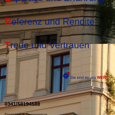
R
eferenz und Rendite
T
reue und Vertrauen
0341/58194588
Dienstag & Donnerstag